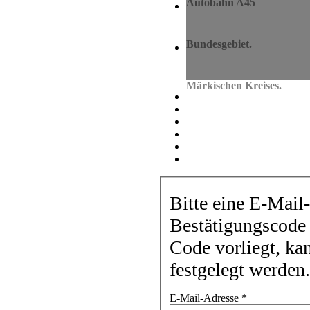
Autobahn A45
Hervorragende Ver
Das Gewerbegebiet Grüne
Bundesgebiet.
Wirtschaftsraum M
Die Volmestädte Kierspe u
Märkischen Kreises.
Bitte eine E-Mail
Bestätigungscode 
Code vorliegt, ka
festgelegt werden.
E-Mail-Adresse
*