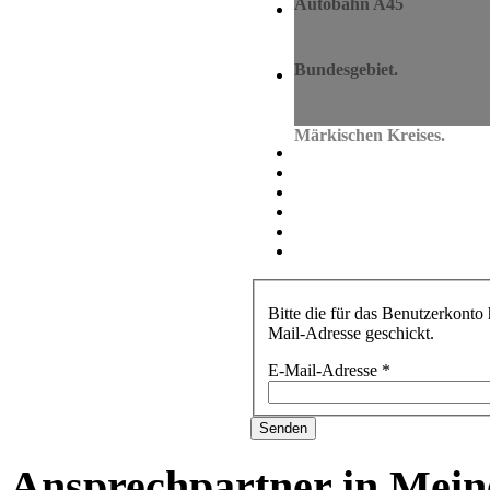
Autobahn A45
Hervorragende Ver
Das Gewerbegebiet Grüne
Bundesgebiet.
Wirtschaftsraum M
Die Volmestädte Kierspe u
Märkischen Kreises.
Bitte die für das Benutzerkont
Mail-Adresse geschickt.
E-Mail-Adresse
*
Senden
Ansprechpartner in Mei